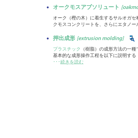
オークモスアブソリュート
[oakmo
オーク（樫の木）に着生するサルオガセ科のツノ
クモスコンクリートを、さらにエタノー
押出成形
[extrusion molding]
プラスチック
（樹脂）の成形方法の一種
基本的な成形操作工程を以下に説明する
･･･
続きを読む