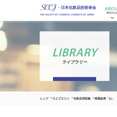
日本化粧品技術者会
ABOU
SCCJと
THE SOCIETY OF COSMETIC CHEMISTS OF JAPAN
LIBRARY
ライブラリー
トップ
ライブラリー
化粧品用語集
検索結果「お」