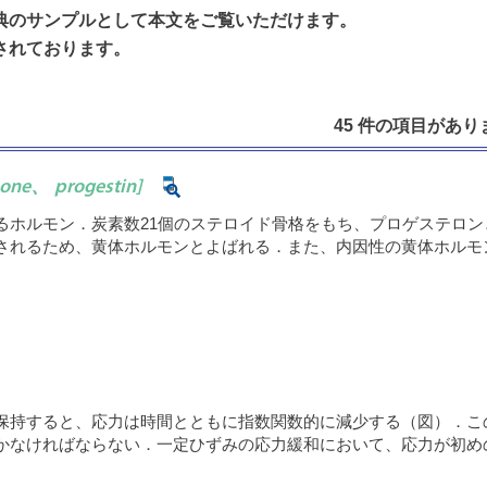
典のサンプルとして本文をご覧いただけます。
されております。
45 件の項目がありま
mone、 progestin]
ホルモン．炭素数21個のステロイド骨格をもち、プロゲステロンと
されるため、黄体ホルモンとよばれる．また、内因性の黄体ホルモ
保持すると、応力は時間とともに指数関数的に減少する（図）．こ
かなければならない．一定ひずみの応力緩和において、応力が初めの