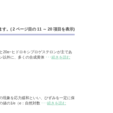
す。( 2 ページ目の 11 ～ 20 項目を表示)
20α−ヒドロキシプロゲステロンが主であ
ン以外に、多くの合成黄体
･･･
続きを読む
の現象を応力緩和といい、ひずみを一定に保
値の1/e（e：自然対数
･･･
続きを読む