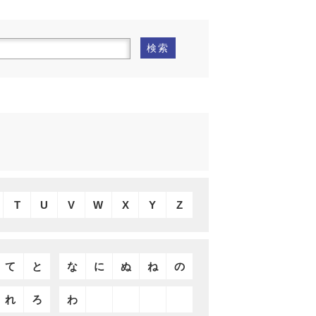
検索
T
U
V
W
X
Y
Z
て
と
な
に
ぬ
ね
の
れ
ろ
わ