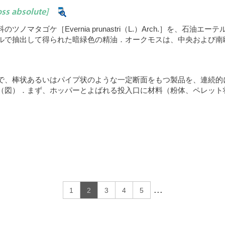
ss absolute]
マタゴケ［Evernia prunastri（L.）Arch.］を、石
ルで抽出して得られた暗緑色の精油．オークモスは、中央および南
で、棒状あるいはパイプ状のような一定断面をもつ製品を、連続的
（図）．まず、ホッパーとよばれる投入口に材料（粉体、ペレット
...
1
2
3
4
5