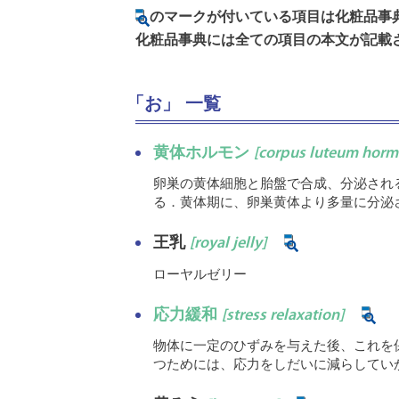
のマークが付いている項目は化粧品事
化粧品事典には全ての項目の本文が記載
「お」 一覧
黄体ホルモン
[corpus luteum hor
卵巣の黄体細胞と胎盤で合成、分泌される
る．黄体期に、卵巣黄体より多量に分泌
王乳
[royal jelly]
ローヤルゼリー
応力緩和
[stress relaxation]
物体に一定のひずみを与えた後、これを
つためには、応力をしだいに減らしてい