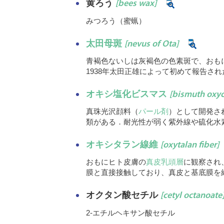
黄ろう
[bees wax]
みつろう（蜜蝋）
太田母斑
[nevus of Ota]
青褐色ないしは灰褐色の色素斑で、おも
1938年太田正雄によって初めて報告
オキシ塩化ビスマス
[bismuth oxyc
真珠光沢顔料（
パール剤
）として開発さ
類がある．耐光性が弱く紫外線や硫化水
オキシタラン線維
[oxytalan fiber]
おもにヒト皮膚の
真皮乳頭層
に観察され
膜と直接接触しており、真皮と基底膜を
オクタン酸セチル
[cetyl octanoate
2-エチルヘキサン酸セチル