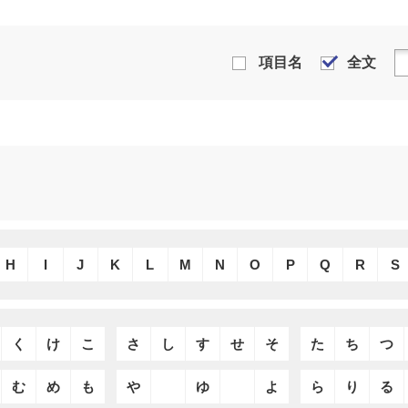
項目名
全文
H
I
J
K
L
M
N
O
P
Q
R
S
く
け
こ
さ
し
す
せ
そ
た
ち
つ
む
め
も
や
ゆ
よ
ら
り
る