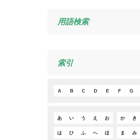
用語検索
索引
A
B
C
D
E
F
G
あ
い
う
え
お
か
き
は
ひ
ふ
へ
ほ
ま
み