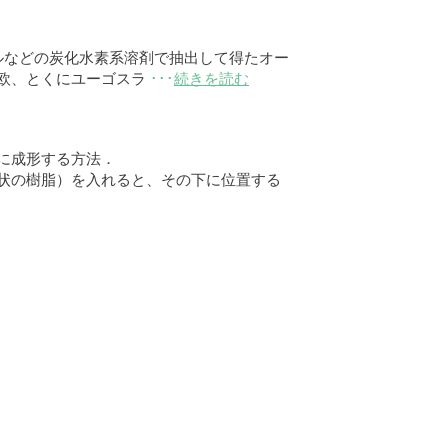
油エーテルなどの炭化水素系溶剤で抽出して得たオー
欧、とくにユーゴスラ
･･･
続きを読む
に成形する方法．
状の樹脂）を入れると、その下に位置する