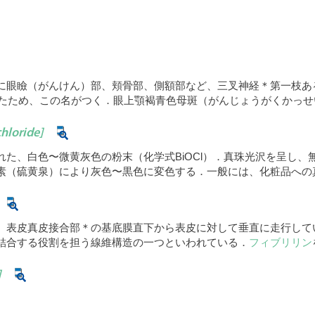
に眼瞼（がんけん）部、頬骨部、側額部など、三叉神経＊第一枝あ
されたため、この名がつく．眼上顎褐青色母斑（がんじょうがくかっ
hloride]
れた、白色〜微黄灰色の粉末（化学式BiOCl）．真珠光沢を呈し、
素（硫黄泉）により灰色〜黒色に変色する．一般には、化粧品への
、表皮真皮接合部＊の基底膜直下から表皮に対して垂直に走行して
結合する役割を担う線維構造の一つといわれている．
フィブリリン
]