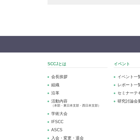
SCCJとは
イベント
会長挨拶
イベント一
組織
レポート一
沿革
セミナーテ
活動内容
研究討論会
（本部・東日本支部・西日本支部）
学術大会
IFSCC
ASCS
⼊会・変更・退会