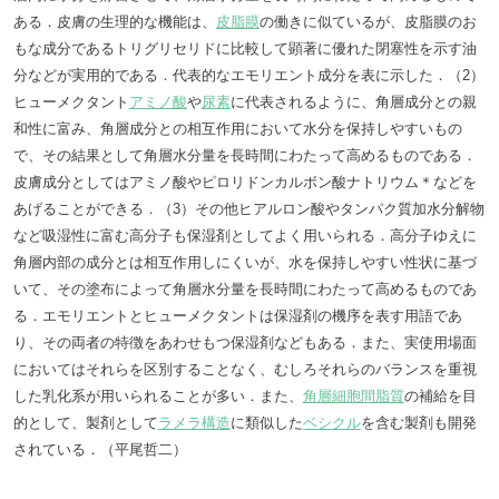
ある．皮膚の生理的な機能は、
皮脂膜
の働きに似ているが、皮脂膜のお
もな成分であるトリグリセリドに比較して顕著に優れた閉塞性を示す油
分などが実用的である．代表的なエモリエント成分を表に示した．（2）
ヒューメクタント
アミノ酸
や
尿素
に代表されるように、角層成分との親
和性に富み、角層成分との相互作用において水分を保持しやすいもの
で、その結果として角層水分量を長時間にわたって高めるものである．
皮膚成分としてはアミノ酸やピロリドンカルボン酸ナトリウム＊などを
あげることができる．（3）その他ヒアルロン酸やタンパク質加水分解物
など吸湿性に富む高分子も保湿剤としてよく用いられる．高分子ゆえに
角層内部の成分とは相互作用しにくいが、水を保持しやすい性状に基づ
いて、その塗布によって角層水分量を長時間にわたって高めるものであ
る．エモリエントとヒューメクタントは保湿剤の機序を表す用語であ
り、その両者の特徴をあわせもつ保湿剤などもある．また、実使用場面
においてはそれらを区別することなく、むしろそれらのバランスを重視
した乳化系が用いられることが多い．また、
角層細胞間脂質
の補給を目
的として、製剤として
ラメラ構造
に類似した
ベシクル
を含む製剤も開発
されている．（平尾哲二）