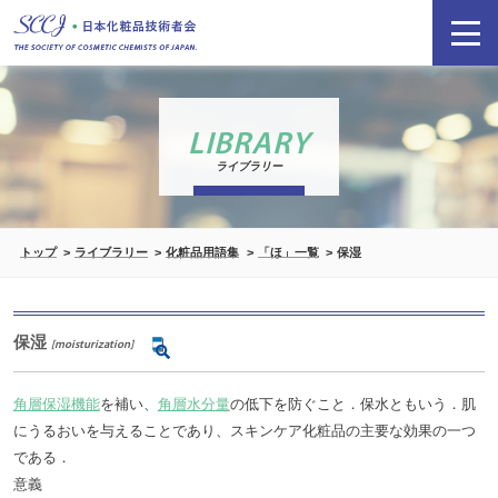
LIBRARY
ライブラリー
トップ
ライブラリー
化粧品用語集
「ほ」一覧
保湿
保湿
[moisturization]
角層保湿機能
を補い、
角層水分量
の低下を防ぐこと．保水ともいう．肌
にうるおいを与えることであり、スキンケア化粧品の主要な効果の一つ
である．
意義