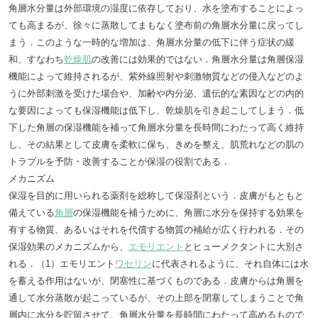
角層水分量は外部環境の湿度に依存しており、水を塗布することによっ
ても高まるが、徐々に蒸散してまもなく塗布前の角層水分量に戻ってし
まう．このような一時的な増加は、角層水分量の低下に伴う症状の緩
和、すなわち
乾燥肌
の改善には効果的ではない．角層水分量は角層保湿
機能によって維持されるが、紫外線照射や刺激物質などの侵入などのよ
うに外部刺激を受けた場合や、加齢や内分泌、遺伝的な素因などの内的
な要因によっても保湿機能は低下し、乾燥肌を引き起こしてしまう．低
下した角層の保湿機能を補って角層水分量を長時間にわたって高く維持
し、その結果として皮膚を柔軟に保ち、きめを整え、肌荒れなどの肌の
トラブルを予防・改善することが保湿の役割である．
メカニズム
保湿を目的に用いられる薬剤を総称して保湿剤という．皮膚がもともと
備えている
角層
の保湿機能を補うために、角層に水分を保持する効果を
有する物質、あるいはそれを代償する物質の補給が広く行われる．その
保湿効果のメカニズムから、
エモリエント
とヒューメクタントに大別さ
れる．（1）エモリエント
ワセリン
に代表されるように、それ自体には水
を蓄える作用はないが、閉塞性に基づくものである．皮膚からは角層を
通して水分蒸散が起こっているが、その上部を閉塞してしまうことで角
層内に水分を貯留させて、角層水分量を長時間にわたって高めるもので