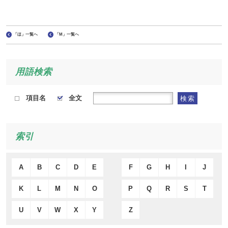
「ほ」一覧へ
「M」一覧へ
用語検索
項目名
全文
検索
索引
A
B
C
D
E
F
G
H
I
J
K
L
M
N
O
P
Q
R
S
T
U
V
W
X
Y
Z