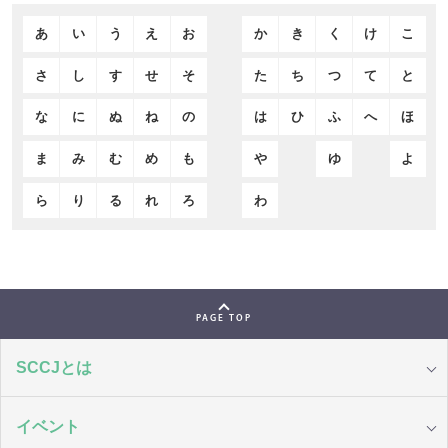
あ
い
う
え
お
か
き
く
け
こ
さ
し
す
せ
そ
た
ち
つ
て
と
な
に
ぬ
ね
の
は
ひ
ふ
へ
ほ
ま
み
む
め
も
や
ゆ
よ
ら
り
る
れ
ろ
わ
PAGE TOP
SCCJとは
イベント