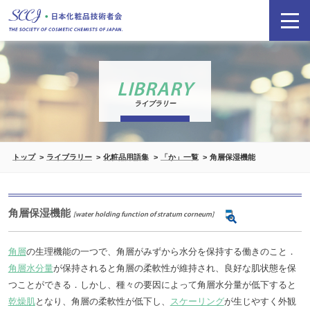
LIBRARY
ライブラリー
トップ
ライブラリー
化粧品用語集
「か」一覧
角層保湿機能
角層保湿機能
[water holding function of stratum corneum]
角層
の生理機能の一つで、角層がみずから水分を保持する働きのこと．
角層水分量
が保持されると角層の柔軟性が維持され、良好な肌状態を保
つことができる．しかし、種々の要因によって角層水分量が低下すると
乾燥肌
となり、角層の柔軟性が低下し、
スケーリング
が生じやすく外観