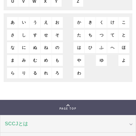
U
V
W
X
Y
Z
あ
い
う
え
お
か
き
く
け
こ
さ
し
す
せ
そ
た
ち
つ
て
と
な
に
ぬ
ね
の
は
ひ
ふ
へ
ほ
ま
み
む
め
も
や
ゆ
よ
ら
り
る
れ
ろ
わ
PAGE TOP
SCCJとは