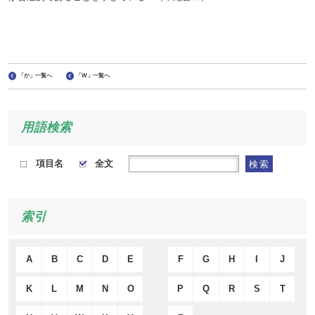
「か」一覧へ
「W」一覧へ
用語検索
項目名
全文
検索
索引
A
B
C
D
E
F
G
H
I
J
K
L
M
N
O
P
Q
R
S
T