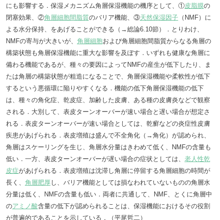
にも影響する．保湿メカニズム角層保湿機能の機序として、①
皮脂膜
の
閉塞効果、②
角層細胞間脂質
のバリア機能、③
天然保湿因子
（NMF）に
よる水分保持、をあげることができる（→総論6.10節）．とりわけ、
NMFの寄与が大きいが、
角層細胞
および角層細胞間脂質からなる角層の
構築状態も角層保湿機能に重大な影響を及ぼす．いずれも健康な角層に
備わる機能であるが、種々の要因によってNMFの産生が低下したり、ま
たは角層の構築状態が粗造になることで、角層保湿機能や柔軟性が低下
するという悪循環に陥りやすくなる．機能の低下角層保湿機能の低下
は、種々の角化症、乾皮症、加齢した皮膚、ある種の皮膚炎などで観察
される．大別して、表皮ターンオーバーが速い場合と遅い場合が想定さ
れる．表皮ターンオーバーが速い場合としては、乾癬などの炎症性皮膚
疾患があげられる．表皮増殖は盛んで不全角化（→角化）が認められ、
角層はスケーリングを生じ、角層水分量はきわめて低く、NMFの含量も
低い．一方、表皮ターンオーバーが遅い場合の症状としては、
老人性乾
皮症
があげられる．表皮増殖は沈滞し角層に停留する角層細胞の時間が
長く、
角層肥厚
し、バリア機能としては損なわれていないものの角層水
分量は低く、NMFの含量も低い．両者に共通して、NMF、とくに角層中
の
アミノ酸
含量の低下が認められることは、保湿機能におけるその役割
が普遍的であることを示している．（平尾哲二）