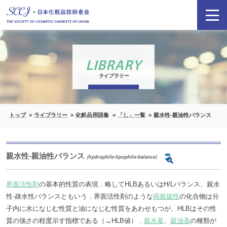
LIBRARY
ライブラリー
トップ
ライブラリー
化粧品用語集
「し」一覧
親水性-親油性バランス
親水性-親油性バランス
[hydrophile-lipophile-balance]
界面活性剤
の基本的性質の表現．略してHLBあるいはH/Lバランス、親水
性-疎水性バランスともいう．界面活性剤のような
両親媒性
の化合物は分
子内に水になじむ性質と油になじむ性質をあわせもつが、HLBはその性
質の強さの程度示す指標である（→HLB値）．
親水基
、
親油基
の種類が