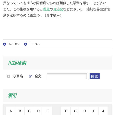
異なっていてもHLBが同程度であれば類似した挙動を示すことが多い．
また、この指標を用いると
乳化
や
可溶化
などにさいし、適切な界面活性
剤を選択するのに役立つ．（鈴木敏幸）
「し」一覧へ
「H」一覧へ
用語検索
項目名
全文
検索
索引
A
B
C
D
E
F
G
H
I
J