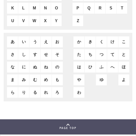
K
L
M
N
O
P
Q
R
S
T
U
V
W
X
Y
Z
あ
い
う
え
お
か
き
く
け
こ
さ
し
す
せ
そ
た
ち
つ
て
と
な
に
ぬ
ね
の
は
ひ
ふ
へ
ほ
ま
み
む
め
も
や
ゆ
よ
ら
り
る
れ
ろ
わ
PAGE TOP