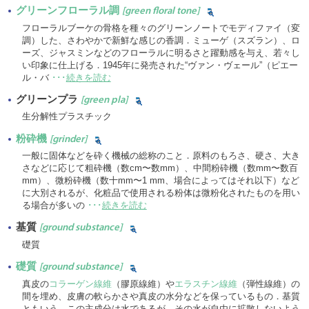
グリーンフローラル調
[green floral tone]
フローラルブーケの骨格を種々のグリーンノートでモディファイ（変
調）した、さわやかで新鮮な感じの香調．ミューゲ（スズラン）、ロ
ーズ、ジャスミンなどのフローラルに明るさと躍動感を与え、若々し
い印象に仕上げる．1945年に発売された“ヴァン・ヴェール”（ピエー
ル・バ
･･･
続きを読む
グリーンプラ
[green pla]
生分解性プラスチック
粉砕機
[grinder]
一般に固体などを砕く機械の総称のこと．原料のもろさ、硬さ、大き
さなどに応じて粗砕機（数cm〜数mm）、中間粉砕機（数mm〜数百
mm）、微粉砕機（数十mm〜1 mm、場合によってはそれ以下）など
に大別されるが、化粧品で使用される粉体は微粉化されたものを用い
る場合が多いの
･･･
続きを読む
基質
[ground substance]
礎質
礎質
[ground substance]
真皮の
コラーゲン線維
（膠原線維）や
エラスチン線維
（弾性線維）の
間を埋め、皮膚の軟らかさや真皮の水分などを保っているもの．基質
ともいう．この主成分は水であるが、その水が自由に拡散しないよう