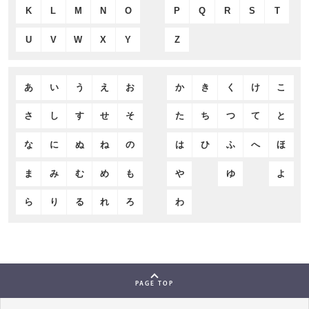
K
L
M
N
O
P
Q
R
S
T
U
V
W
X
Y
Z
あ
い
う
え
お
か
き
く
け
こ
さ
し
す
せ
そ
た
ち
つ
て
と
な
に
ぬ
ね
の
は
ひ
ふ
へ
ほ
ま
み
む
め
も
や
ゆ
よ
ら
り
る
れ
ろ
わ
PAGE TOP