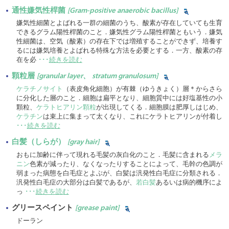
通性嫌気性桿菌
[Gram-positive anaerobic bacillus]
嫌気性細菌とよばれる一群の細菌のうち、酸素が存在していても生育
できるグラム陽性桿菌のこと．嫌気性グラム陽性桿菌ともいう．嫌気
性細菌は、空気（酸素）の存在下では増殖することができず、培養す
るには嫌気培養とよばれる特殊な方法を必要とする．一方、酸素の存
在を必
･･･
続きを読む
顆粒層
[granular layer、 stratum granulosum]
ケラチノサイト
（表皮角化細胞）が有棘（ゆうきょく）層＊からさら
に分化した層のこと．細胞は扁平となり、細胞質中には好塩基性の小
顆粒、
ケラトヒアリン顆粒
が出現してくる．細胞膜は肥厚しはじめ、
ケラチン
は束上に集まって太くなり、これにケラトヒアリンが付着し
･･･
続きを読む
白髪（しらが）
[gray hair]
おもに加齢に伴って現れる毛髪の灰白化のこと．毛髪に含まれる
メラ
ニン
色素が減ったり、なくなったりすることによって、毛幹の色調が
弱まった病態を白毛症とよぶが、白髪は汎発性白毛症に分類される．
汎発性白毛症の大部分は白髪であるが、
若白髪
あるいは病的機序によ
っ
･･･
続きを読む
グリースペイント
[grease paint]
ドーラン