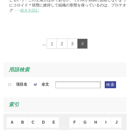
にコロイド＊状態に維持して組織の形態を保っているのは、プロテオ
グ
･･･
続きを読む
...
1
2
3
4
用語検索
項目名
全文
検索
索引
A
B
C
D
E
F
G
H
I
J