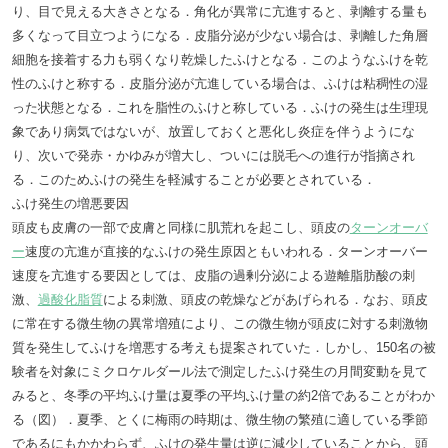
り、目で見える大きさとなる．角化が異常に亢進すると、剥離する量も
多くなって目立つようになる．皮脂分泌が少ない場合は、剥離した角層
細胞を接着する力も弱くなり乾燥したふけとなる．このようなふけを乾
性のふけと称する．皮脂分泌が亢進している場合は、ふけは粘稠性の湿
った状態となる．これを脂性のふけと称している．ふけの発生は生理現
象であり病気ではないが、放置しておくと悪化し炎症を伴うようにな
り、次いで発赤・かゆみが増大し、ついには脱毛への進行が指摘され
る．このためふけの発生を軽減することが必要とされている．
ふけ発生の増悪要因
頭皮も皮膚の一部で皮膚と同様に肌荒れを起こし、頭皮の
ターンオーバ
ー
速度の亢進が直接的なふけの発生原因ともいわれる．ターンオーバー
速度を亢進する要因としては、皮脂の過剰分泌による遊離脂肪酸の刺
激、
過酸化脂質
による刺激、頭皮の乾燥などがあげられる．なお、頭皮
に常在する微生物の異常増殖により、この微生物が頭皮に対する刺激物
質を発生してふけを増悪する考えも提案されていた．しかし、150名の被
験者を対象にミクロケルダール法で測定したふけ発生の月間変動を見て
みると、冬季の平均ふけ量は夏季の平均ふけ量の約2倍であることがわか
る（図）．夏季、とくに梅雨の時期は、微生物の繁殖に適している季節
であるにもかかわらず、ふけの発生量は逆に減少していることから、頭