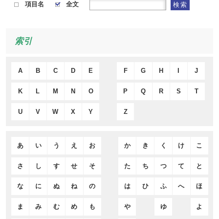
項目名
全文
検索
索引
A
B
C
D
E
F
G
H
I
J
K
L
M
N
O
P
Q
R
S
T
U
V
W
X
Y
Z
あ
い
う
え
お
か
き
く
け
こ
さ
し
す
せ
そ
た
ち
つ
て
と
な
に
ぬ
ね
の
は
ひ
ふ
へ
ほ
ま
み
む
め
も
や
ゆ
よ