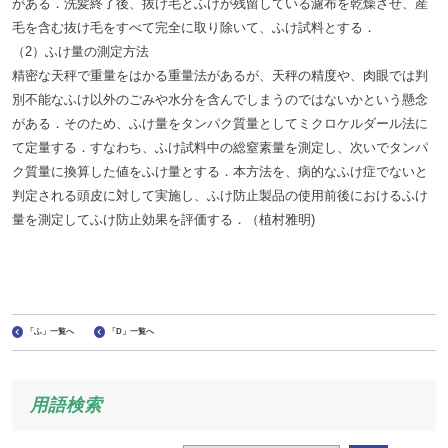
がある．洗髪終了後、抜け毛とふけが残留している濾布を乾燥させ、産
毛を含む抜け毛をすべて完全に取り除いて、ふけ試料とする．
（2）ふけ量の測定方法
精密な天秤で重量をはかる重量法があるが、天秤の精度や、肉眼では判
別不能なふけ以外のごみや水分を含んでしまうのではないかという懸念
がある．そのため、ふけ量をタンパク質量としてミクロケルダール法に
て定量する．すなわち、ふけ試料中の総窒素量を測定し、次いでタンパ
ク質量に換算した値をふけ量とする．本方法を、病的なふけ症でないと
判定される頭皮に対して実施し、ふけ防止製品の使用前後におけるふけ
量を測定してふけ防止効果を評価する．（植村雅明)
「ふ」一覧へ
「D」一覧へ
用語検索