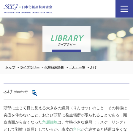
LIBRARY
ライブラリー
トップ
ライブラリー
化粧品用語集
「ふ」一覧
ふけ
ふけ
[dandruff]
頭部に生じて目に見える大きさの鱗屑（りんせつ）のこと．その特徴は
炎症を伴わないこと、および頭部に発生場所が限られることである．頭
皮表面から古くなった
角層細胞
は、常時小さな鱗屑（→スケーリング）
として剥離（落屑）しているが、表皮の
角化
が亢進すると鱗屑は多くな