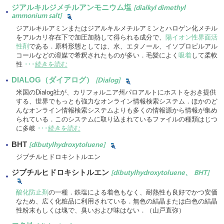
ジアルキルジメチルアンモニウム塩
[dialkyl dimethyl
ammonium salt]
ジアルキルアミンまたはジアルキルメチルアミンとハロゲン化メチル
をアルカリ存在下で加圧加熱して得られる成分で、
陽イオン性界面活
性剤
である．原料形態としては、水、エタノール、イソプロピルアル
コールなどの溶媒で希釈されたものが多い．毛髪によく
吸着
して柔軟
性
･･･
続きを読む
DIALOG（ダイアログ）
[Dialog]
米国のDialog社が、カリフォルニア州パロアルトにホストをおき提供
する、世界でもっとも強力なオンライン情報検索システム．ほかのど
んなオンライン情報検索システムよりも多くの情報源から情報が集め
られている．このシステムに取り込まれているファイルの種類はじつ
に多岐
･･･
続きを読む
BHT
[dibutylhydroxytoluene]
ジブチルヒドロキシトルエン
ジブチルヒドロキシトルエン
[dibutylhydroxytoluene、 BHT]
酸化防止剤
の一種．鉄塩による着色もなく、耐熱性も良好でかつ安価
なため、広く化粧品に利用されている．無色の結晶または白色の結晶
性粉末もしくは塊で、臭いおよび味はない．（山戸直弥）