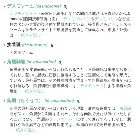
デスモソーム
[desmosome]
ケラチノサイト
（表皮角化細胞）などの間に形成される直径0.2〜1.5
mmの細胞間接着装置（図）．
デスモグレイン
や
デスモコリン
など複
数のタンパク質の複合体で構成されている．接着斑ともいう．デスモ
ソームはケラチノサイトの細胞膜を貫通して構成され、細胞の外側に
は
･･･
続きを読む
接着斑
[desmosome]
デスモソーム
角層剥離
[desquamation]
角層細胞が皮膚表面からはがれ落ちること．角層細胞は扁平な形をし
ており、互いに層状に密接に接着することで重層化して角層を形成し
ている．最外層では、その接着機構が弱まって角層細胞が皮膚からは
がれ落ちる．角層細胞の接着機構には、
デスモソーム
による接着や角
層細
･･･
続きを読む
落屑（らくせつ）
[desquamation]
角層
の最外層が皮膚からはがれていく現象．健康な皮膚では、
角層細
胞
が個々に角層から剥離するため、それを肉眼で見たり気づいたりす
ることはなく、角層の
ターンオーバー
に従って進行する．しかし、肌
荒れや
角化
異常などの皮膚疾患では、落屑の過程で角層細胞が塊と
･･･
続きを読む