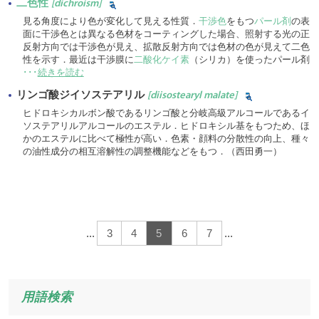
二色性
[dichroism]
見る角度により色が変化して見える性質．
干渉色
をもつ
パール剤
の表
面に干渉色とは異なる色材をコーティングした場合、照射する光の正
反射方向では干渉色が見え、拡散反射方向では色材の色が見えて二色
性を示す．最近は干渉膜に
二酸化ケイ素
（シリカ）を使ったパール剤
･･･
続きを読む
リンゴ酸ジイソステアリル
[diisostearyl malate]
ヒドロキシカルボン酸であるリンゴ酸と分岐高級アルコールであるイ
ソステアリルアルコールのエステル．ヒドロキシル基をもつため、ほ
かのエステルに比べて極性が高い．色素・顔料の分散性の向上、種々
の油性成分の相互溶解性の調整機能などをもつ．（西田勇一）
...
3
4
5
6
7
...
用語検索