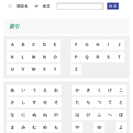
項目名
全文
検索
索引
A
B
C
D
E
F
G
H
I
J
K
L
M
N
O
P
Q
R
S
T
U
V
W
X
Y
Z
あ
い
う
え
お
か
き
く
け
こ
さ
し
す
せ
そ
た
ち
つ
て
と
な
に
ぬ
ね
の
は
ひ
ふ
へ
ほ
ま
み
む
め
も
や
ゆ
よ