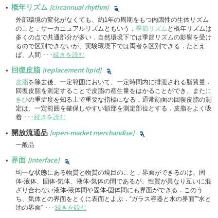
概年リズム
[circannual rhythm]
外部環境の変化がなくても、約1年の周期をもつ内因性の生体リズム
のこと．サーカニュアルリズムともいう．
季節リズム
と概年リズムは
多くの点で共通部分が多い．自然環境下では季節リズムの影響を受け
るので区別できないが、実験環境下では両者を区別できる．たとえ
ば、人間
･･･
続きを読む
回復皮脂
[replacement lipid]
皮脂
を除去後、一定範囲において、一定時間内に排泄される脂質量．
回復皮脂を測定することで皮脂の産生量をはかることができ、また
に
きび
の重症度を知る上で重要な指標になる．通常顔面の回復皮脂の測
定は、一定範囲を確保しやすい額部を測定部位とする．皮脂をよく吸
着
･･･
続きを読む
開放流通品
[open-market merchandise]
一般品
界面
[interface]
均一な状態にある物質と物質の境目のこと．界面ができるのは、固
体-液体、固体-気体、液体-気体の間であるが、性質が異なり互いに混
ざり合わない液体-液体間や固体-固体間にも界面ができる．このう
ち、気体との界面をとくに表面とよぶ．“ガラス容器と水の界面”“水と
油の界面”
･･･
続きを読む