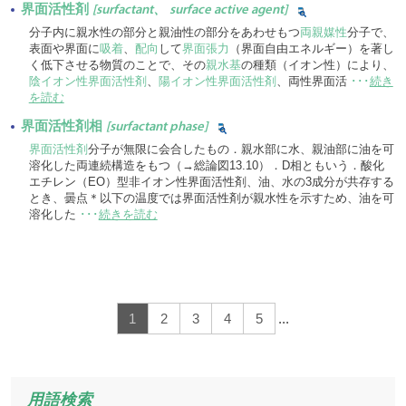
界面活性剤
[surfactant、 surface active agent]
分子内に親水性の部分と親油性の部分をあわせもつ
両親媒性
分子で、
表面や界面に
吸着
、
配向
して
界面張力
（界面自由エネルギー）を著し
く低下させる物質のことで、その
親水基
の種類（イオン性）により、
陰イオン性界面活性剤
、
陽イオン性界面活性剤
、両性界面活
･･･
続き
を読む
界面活性剤相
[surfactant phase]
界面活性剤
分子が無限に会合したもの．親水部に水、親油部に油を可
溶化した両連続構造をもつ（→総論図13.10）．D相ともいう．酸化
エチレン（EO）型非イオン性界面活性剤、油、水の3成分が共存する
とき、曇点＊以下の温度では界面活性剤が親水性を示すため、油を可
溶化した
･･･
続きを読む
1
2
3
4
5
...
用語検索