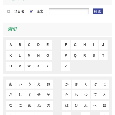
項目名
全文
検索
索引
A
B
C
D
E
F
G
H
I
J
K
L
M
N
O
P
Q
R
S
T
U
V
W
X
Y
Z
あ
い
う
え
お
か
き
く
け
こ
さ
し
す
せ
そ
た
ち
つ
て
と
な
に
ぬ
ね
の
は
ひ
ふ
へ
ほ