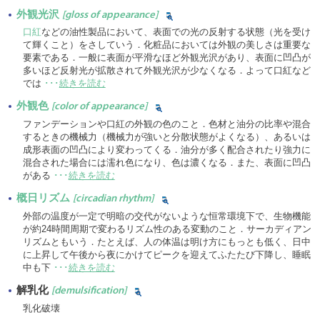
外観光沢
[gloss of appearance]
口紅
などの油性製品において、表面での光の反射する状態（光を受け
て輝くこと）をさしていう．化粧品においては外観の美しさは重要な
要素である．一般に表面が平滑なほど外観光沢があり、表面に凹凸が
多いほど反射光が拡散されて外観光沢が少なくなる．よって口紅など
では
･･･
続きを読む
外観色
[color of appearance]
ファンデーションや口紅の外観の色のこと．色材と油分の比率や混合
するときの機械力（機械力が強いと分散状態がよくなる）、あるいは
成形表面の凹凸により変わってくる．油分が多く配合されたり強力に
混合された場合には濡れ色になり、色は濃くなる．また、表面に凹凸
がある
･･･
続きを読む
概日リズム
[circadian rhythm]
外部の温度が一定で明暗の交代がないような恒常環境下で、生物機能
が約24時間周期で変わるリズム性のある変動のこと．サーカディアン
リズムともいう．たとえば、人の体温は明け方にもっとも低く、日中
に上昇して午後から夜にかけてピークを迎えてふたたび下降し、睡眠
中も下
･･･
続きを読む
解乳化
[demulsification]
乳化破壊