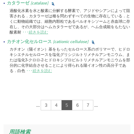
カタラーゼ
[catalase]
過酸化水素を水と酸素に分解する酵素で、アジドやシアンによって阻
害される．カタラーゼは種を問わずすべての生物に存在している．と
くに動物組織では、細胞内顆粒であるペルオキシソームと赤血球に存
在し、その大部分はヘムカタラーゼであるが、ヘム合成能をもたない
酸素耐
･･･
続きを読む
カチオン化セルロース
[cationic cellulose]
カチオン（陽イオン）基をもったセルロース系のポリマーで、ヒドロ
キシエチルセルロースを塩化グリシジルトリメチルアンモニウム、ま
たは塩化3-クロロ-2-ヒドロキシプロピルトリメチルアンモニウムを部
分的に化学結合させることにより得られる陽イオン性の高分子であ
る．白色
･･･
続きを読む
...
3
4
5
6
7
...
用語検索