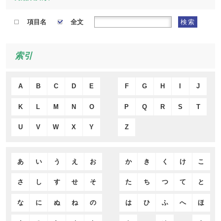
項目名
全文
検索
索引
A
B
C
D
E
F
G
H
I
J
K
L
M
N
O
P
Q
R
S
T
U
V
W
X
Y
Z
あ
い
う
え
お
か
き
く
け
こ
さ
し
す
せ
そ
た
ち
つ
て
と
な
に
ぬ
ね
の
は
ひ
ふ
へ
ほ