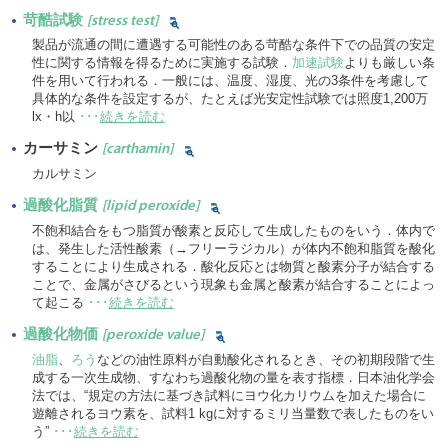
苛酷試験
[stress test]
製品が流通の間に遭遇する可能性のある苛酷な条件下での品質の安定
性に関する情報を得るために実施する試験．
加速試験
よりも厳しい条
件を用いて行われる．一般には、温度、湿度、光の3条件を考慮して
具体的な条件を設定するが、たとえば光安定性試験では照度1,200万
lx・h以
･･･
続きを読む
カーサミン
[carthamin]
カルサミン
過酸化脂質
[lipid peroxide]
不飽和結合をもつ脂質が酸素と反応して生成したものをいう．体内で
は、発生した活性酸素（→フリーラジカル）が体内不飽和脂質を酸化
することにより生成される．酸化反応とは物質と酸素分子が結合する
ことで、金属がさびるという現象も金属と酸素が結合することによっ
て起こる
･･･
続きを読む
過酸化物価
[peroxide value]
油脂
、
ろう
などの油性原料が自動酸化されるとき、その初期段階で生
成する一次生成物、すなわち過酸化物の量を表す指標．日本油化学会
法では、“規定の方法に基づき試料にヨウ化カリウムを加えた場合に
遊離されるヨウ素を、試料1 kgに対するミリ当量数で表したものをい
う”
･･･
続きを読む