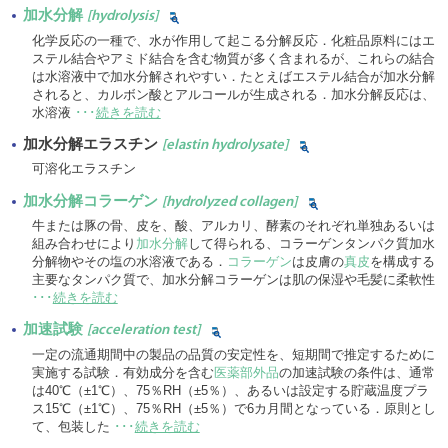
加水分解
[hydrolysis]
化学反応の一種で、水が作用して起こる分解反応．化粧品原料にはエ
ステル結合やアミド結合を含む物質が多く含まれるが、これらの結合
は水溶液中で加水分解されやすい．たとえばエステル結合が加水分解
されると、カルボン酸とアルコールが生成される．加水分解反応は、
水溶液
･･･
続きを読む
加水分解エラスチン
[elastin hydrolysate]
可溶化エラスチン
加水分解コラーゲン
[hydrolyzed collagen]
牛または豚の骨、皮を、酸、アルカリ、酵素のそれぞれ単独あるいは
組み合わせにより
加水分解
して得られる、コラーゲンタンパク質加水
分解物やその塩の水溶液である．
コラーゲン
は皮膚の
真皮
を構成する
主要なタンパク質で、加水分解コラーゲンは肌の保湿や毛髪に柔軟性
･･･
続きを読む
加速試験
[acceleration test]
一定の流通期間中の製品の品質の安定性を、短期間で推定するために
実施する試験．有効成分を含む
医薬部外品
の加速試験の条件は、通常
は40℃（±1℃）、75％RH（±5％）、あるいは設定する貯蔵温度プラ
ス15℃（±1℃）、75％RH（±5％）で6カ月間となっている．原則とし
て、包装した
･･･
続きを読む