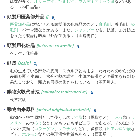
は数が多く、
オリーブ油
、
ひまし油
、
マカデミアナッツ油
などがあ
る．（神田吉弘）
頭髪用医薬部外品
[]
医薬部外品
に指定される頭髪用の化粧品のこと．
育毛剤
、養毛剤、
染
毛剤
、パーマ液などがある．また、
シャンプー
でも、抗菌、ふけ防止
をうたう製品は医薬部外品である．（田端勇仁）
頭髪用化粧品
[haircare cosmetic]
ヘアケア化粧品
頭皮
[scalp]
毛の生えている部分の皮膚．スカルプともよぶ．われわれのからだの
表面を覆う皮膚は、水分や熱の調節、生体の保護などの重要な役割を
果たしており、頭皮も同様の働きをしている．（濵田和人）
動物実験代替法
[animal test alternative]
代替試験
動物由来原料
[animal originated material]
動物から得て原料として使うもの．
油脂
類（豚脂など）、
ろう
類（
ラ
ノリン
、みつ
ろう
など）がもっともポピュラーであるが、そのほかタ
ンパク質類（
コラーゲン
、
ケラチン
など）、多糖類（
ヒアルロン酸
な
ど）、
ホルモン
などの生理活性物質もある．（西田勇一）