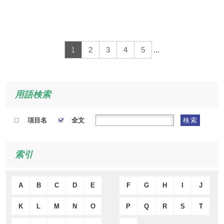
1
2
3
4
5
...
用語検索
項目名
全文
検索
索引
A
B
C
D
E
F
G
H
I
J
K
L
M
N
O
P
Q
R
S
T