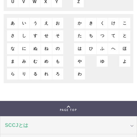
U
V
W
X
Y
Z
あ
い
う
え
お
か
き
く
け
こ
さ
し
す
せ
そ
た
ち
つ
て
と
な
に
ぬ
ね
の
は
ひ
ふ
へ
ほ
ま
み
む
め
も
や
ゆ
よ
ら
り
る
れ
ろ
わ
PAGE TOP
SCCJとは