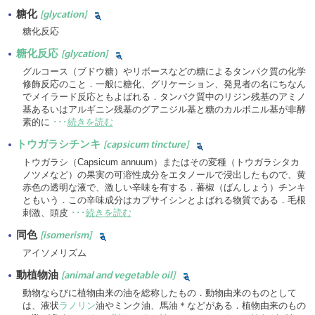
糖化
[glycation]
糖化反応
糖化反応
[glycation]
グルコース（ブドウ糖）やリボースなどの糖によるタンパク質の化学
修飾反応のこと．一般に糖化、グリケーション、発見者の名にちなん
でメイラード反応ともよばれる．タンパク質中のリジン残基のアミノ
基あるいはアルギニン残基のグアニジル基と糖のカルボニル基が非酵
素的に
･･･
続きを読む
トウガラシチンキ
[capsicum tincture]
トウガラシ（Capsicum annuum）またはその変種（トウガラシタカ
ノツメなど）の果実の可溶性成分をエタノールで浸出したもので、黄
赤色の透明な液で、激しい辛味を有する．蕃椒（ばんしょう）チンキ
ともいう．この辛味成分はカプサイシンとよばれる物質である．毛根
刺激、頭皮
･･･
続きを読む
同色
[isomerism]
アイソメリズム
動植物油
[animal and vegetable oil]
動物ならびに植物由来の油を総称したもの．動物由来のものとして
は、液状
ラノリン
油やミンク油、馬油＊などがある．植物由来のもの