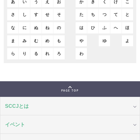
あ
い
う
え
お
か
き
く
け
こ
さ
し
す
せ
そ
た
ち
つ
て
と
な
に
ぬ
ね
の
は
ひ
ふ
へ
ほ
ま
み
む
め
も
や
ゆ
よ
ら
り
る
れ
ろ
わ
PAGE TOP
SCCJとは
イベント