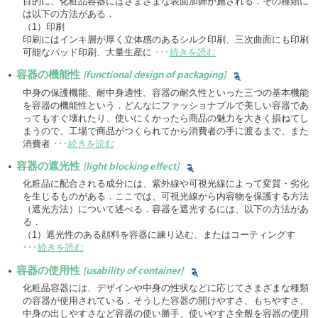
目的に、化粧品容器にはさまざまな表面加飾が施される．その種類に
は以下の方法がある．
（1）印刷
印刷にはインキ層が厚く立体感のあるシルク印刷、三次曲面にも印刷
可能なパッド印刷、大量生産に
･･･
続きを読む
容器の機能性
[functional design of packaging]
中身の保護機能、耐中身適性、容器の耐久性といった三つの基本機能
を容器の機能性という．どんなにファッショナブルで美しい容器であ
ってもすぐ壊れたり、使いにくかったら商品の魅力を大きく損ねてし
まうので、工場で商品がつくられてから消費者の手に渡るまで、また
消費者
･･･
続きを読む
容器の遮光性
[light blocking effect]
化粧品に配合される成分には、紫外線や可視光線によって変質・劣化
を生じるものがある．ここでは、可視光線から内容物を保護する方法
（遮光方法）について述べる．容器を遮光するには、以下の方法があ
る．
（1）遮光性のある顔料を容器に練り込む、またはコーティングす
･･･
続きを読む
容器の使用性
[usability of container]
化粧品容器には、デザインや中身の性状などに応じてさまざまな種類
の容器が使用されている．そうした容器の開けやすさ、もちやすさ、
中身の出しやすさなど容器の使い勝手、使いやすさ全般を容器の使用