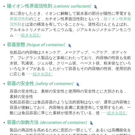
陽イオン性界面活性剤
[cationic surfactant]
水に溶かしたとき、イオンに解離して親水基の部分が陽性に帯電する
界面活性剤
のこと．カチオン性界面活性剤ともいう．
陰イオン性界面
活性剤
とは逆の構造を有していることから、逆性石けんともよばれ、
アルキルトリメチルアンモニウム塩、ジアルキルジメチルアンモニウ
ム
･･･
続きを読む
容器形態
[feigue of container]
化粧品の内容物はスキンケア、メークアップ、ヘアケア、ボディケ
ア、フレグランス製品など多岐にわたっており、内容物の性状も化粧
水状、乳液状、ジェル状、クリーム状、ペースト状、粉末状などいろ
いろなタイプがある．したがって容器もその内容物の性状、使用目的
に応じ各
･･･
続きを読む
容器の安全性
[safety of container]
容器の安全性は、素材の安全性と使用時の安全性とに大別される．
素材の安全性
化粧品容器には食品容器のような法的規制はないが、通常は内容物と
容器が接触しており、内容物を皮膚に直接塗布して使用するため、一
般には食品容器に準じた素材が使用されている．使
･･･
続きを読む
容器の加飾方法
[decoration of container]
製品の商品性を高めるために意匠の一部として、あるいは高機能化を