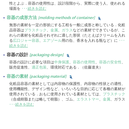
性とよぶ．容器の使用性は、設計段階から、実際に使う人、使われる
場面を
･･･
続きを読む
容器の成形方法
[molding methods of container]
無形の素材を一定の形状にする工程を一般に成形と称している．化粧
品容器は
プラスチック
、
金属
、
ガラス
などの素材でできているが、こ
れらの素材を化粧品それぞれに適した形状（たとえばクリームを入れ
る
広口ジャー容器
、
エアゾール
用の缶、香水を入れる瓶など）に
･･･
続きを読む
容器の設計
[packaging design]
容器の設計に必要な項目は
中身保護
、
容器の使用性
、
容器の安全性
、
販売促進性、
適正包装
、環境対応である．（佐藤達夫）
容器の素材
[packaging material]
化粧品容器の素材としては内容物の保護性、内容物の性状との適性、
使用機能性、デザイン性など、いろいろな目的に応じて各種の素材が
使用されている．おもに使用されている素材としては、
プラスチック
（合成樹脂または略して樹脂）、ゴム、
エラストマー
、
金属
、ガラス
･･･
続きを読む