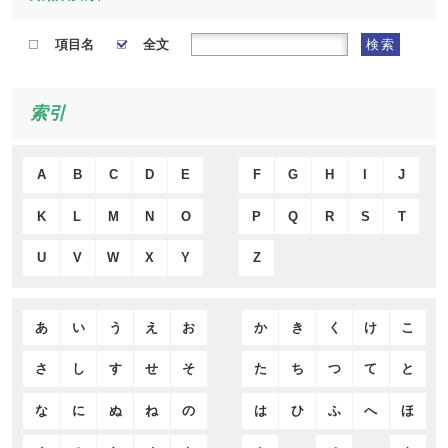
項目名
全文
検索
索引
A
B
C
D
E
F
G
H
I
J
K
L
M
N
O
P
Q
R
S
T
U
V
W
X
Y
Z
あ
い
う
え
お
か
き
く
け
こ
さ
し
す
せ
そ
た
ち
つ
て
と
な
に
ぬ
ね
の
は
ひ
ふ
へ
ほ