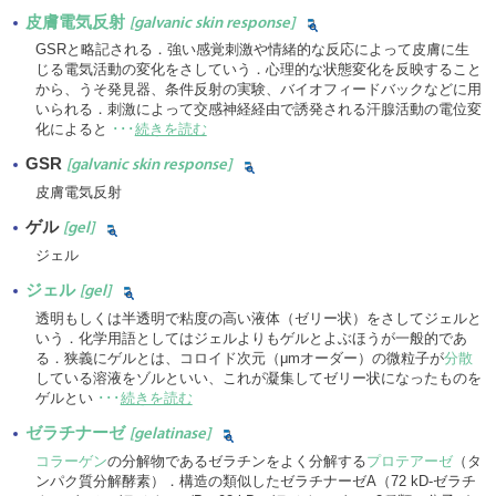
皮膚電気反射
[galvanic skin response]
GSRと略記される．強い感覚刺激や情緒的な反応によって皮膚に生
じる電気活動の変化をさしていう．心理的な状態変化を反映すること
から、うそ発見器、条件反射の実験、バイオフィードバックなどに用
いられる．刺激によって交感神経経由で誘発される汗腺活動の電位変
化によると
･･･
続きを読む
GSR
[galvanic skin response]
皮膚電気反射
ゲル
[gel]
ジェル
ジェル
[gel]
透明もしくは半透明で粘度の高い液体（ゼリー状）をさしてジェルと
いう．化学用語としてはジェルよりもゲルとよぶほうが一般的であ
る．狭義にゲルとは、コロイド次元（μmオーダー）の微粒子が
分散
している溶液をゾルといい、これが凝集してゼリー状になったものを
ゲルとい
･･･
続きを読む
ゼラチナーゼ
[gelatinase]
コラーゲン
の分解物であるゼラチンをよく分解する
プロテアーゼ
（タ
ンパク質分解酵素）．構造の類似したゼラチナーゼA（72 kD-ゼラチ