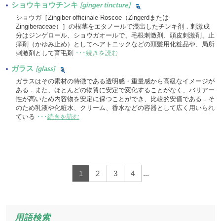
ショウキョウチンキ
[ginger tincture]
ショウガ［Zingiber officinale Roscoe（Zingerdまたは
Zingiberaceae）］の根茎をエタノールで浸出したチンキ剤．刺激成
分はジンゲロール、ショウガオールで、毛根刺激剤、頭皮刺激剤、止
痒剤（かゆみ止め）としてへアトニックなどの頭髪用化粧品や、局所
刺激剤として育毛剤
･･･
続きを読む
ガラス
[glass]
ガラスはその素材の特徴である透明感・重量感から高級なイメージが
ある．また、ほとんどの物質に安定で変化することがなく、バリアー
性が高いため内容物を安定に保つことができ、比較的安価である．そ
のため乳液や化粧水、クリーム、香水などの容器として広く用いられ
ている
･･･
続きを読む
1
2
3
4
...
用語検索