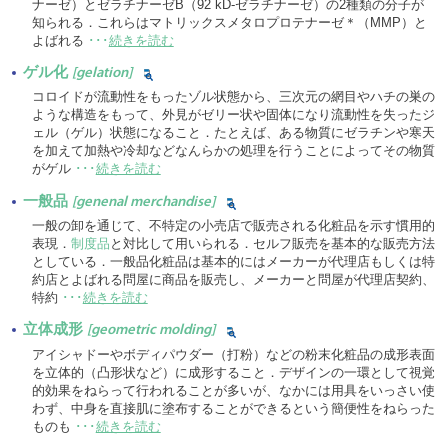
ナーゼ）とゼラチナーゼB（92 kD-ゼラチナーゼ）の2種類の分子が
知られる．これらはマトリックスメタロプロテナーゼ＊（MMP）と
よばれる
･･･
続きを読む
ゲル化
[gelation]
コロイドが流動性をもったゾル状態から、三次元の網目やハチの巣の
ような構造をもって、外見がゼリー状や固体になり流動性を失ったジ
ェル（ゲル）状態になること．たとえば、ある物質にゼラチンや寒天
を加えて加熱や冷却などなんらかの処理を行うことによってその物質
がゲル
･･･
続きを読む
一般品
[genenal merchandise]
一般の卸を通じて、不特定の小売店で販売される化粧品を示す慣用的
表現．
制度品
と対比して用いられる．セルフ販売を基本的な販売方法
としている．一般品化粧品は基本的にはメーカーが代理店もしくは特
約店とよばれる問屋に商品を販売し、メーカーと問屋が代理店契約、
特約
･･･
続きを読む
立体成形
[geometric molding]
アイシャドーやボディパウダー（打粉）などの粉末化粧品の成形表面
を立体的（凸形状など）に成形すること．デザインの一環として視覚
的効果をねらって行われることが多いが、なかには用具をいっさい使
わず、中身を直接肌に塗布することができるという簡便性をねらった
ものも
･･･
続きを読む