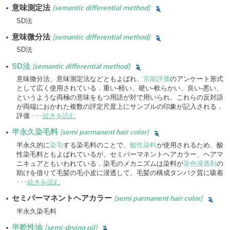
意味測定法
[semantic differential method]
SD法
意味微分法
[semantic differential method]
SD法
SD法
[semantic differential method]
意味微分法、意味測定法などともよばれ、
官能評価
のアンケート形式
として広く使用されている．重い-軽い、硬い-軟らかい、良い-悪い、
というような両極の意味をもつ用語が対で用いられ、これらの反対語
が両端におかれた複数の評定尺度上にサンプルの印象が記入される．
評価
･･･
続きを読む
半永久染毛料
[semi parmanent hair color]
半永久的に
染毛
する染毛料のことで、
酸性染料
が使用されるため、酸
性染毛料ともよばれているが、セミパーマネントヘアカラー、ヘアマ
ニキュアともいわれている．染毛のメカニズムは染料が
染色浸透剤
の
助けを借りて毛髪の毛小皮に浸透して、毛髪の構成タンパク質に吸着
･･･
続きを読む
セミパーマネントヘアカラー
[semi parmanent hair color]
半永久染毛料
半乾性油
[semi-drying oil]