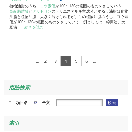
植物油脂のうち、
ヨウ素価
が100〜130の範囲のものをさしていう．
高級脂肪酸
と
グリセリン
のトリエステルを主成分とする．油脂は動物
油脂と植物油脂に大きく分けられるが、この植物油脂のうち、ヨウ素
価が100〜130の範囲のものをさしていう．例としては、綿実油、大
豆油
･･･
続きを読む
...
2
3
4
5
6
...
用語検索
項目名
全文
検索
索引