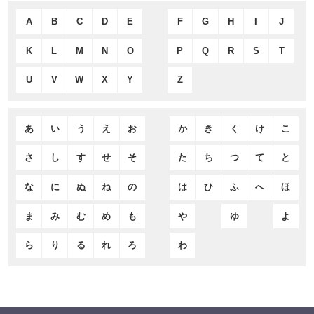
A
B
C
D
E
F
G
H
I
J
K
L
M
N
O
P
Q
R
S
T
U
V
W
X
Y
Z
あ
い
う
え
お
か
き
く
け
こ
さ
し
す
せ
そ
た
ち
つ
て
と
な
に
ぬ
ね
の
は
ひ
ふ
へ
ほ
ま
み
む
め
も
や
ゆ
よ
ら
り
る
れ
ろ
わ