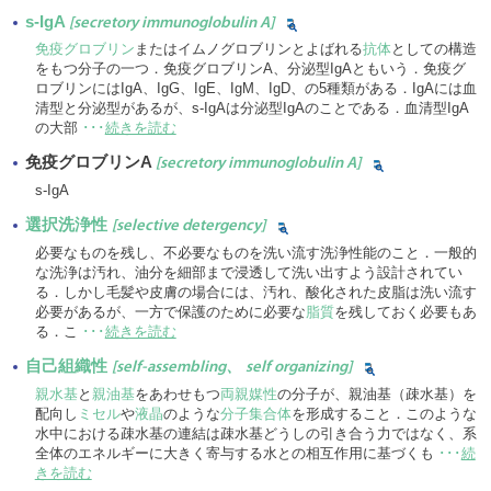
s-IgA
[secretory immunoglobulin A]
免疫グロブリン
またはイムノグロブリンとよばれる
抗体
としての構造
をもつ分子の一つ．免疫グロブリンA、分泌型IgAともいう．免疫グ
ロブリンにはIgA、IgG、IgE、IgM、IgD、の5種類がある．IgAには血
清型と分泌型があるが、s-IgAは分泌型IgAのことである．血清型IgA
の大部
･･･
続きを読む
免疫グロブリンA
[secretory immunoglobulin A]
s-IgA
選択洗浄性
[selective detergency]
必要なものを残し、不必要なものを洗い流す洗浄性能のこと．一般的
な洗浄は汚れ、油分を細部まで浸透して洗い出すよう設計されてい
る．しかし毛髪や皮膚の場合には、汚れ、酸化された皮脂は洗い流す
必要があるが、一方で保護のために必要な
脂質
を残しておく必要もあ
る．こ
･･･
続きを読む
自己組織性
[self-assembling、 self organizing]
親水基
と
親油基
をあわせもつ
両親媒性
の分子が、親油基（疎水基）を
配向し
ミセル
や
液晶
のような
分子集合体
を形成すること．このような
水中における疎水基の連結は疎水基どうしの引き合う力ではなく、系
全体のエネルギーに大きく寄与する水との相互作用に基づくも
･･･
続
きを読む