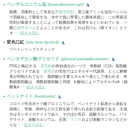
ベンザルコニウム塩
[benzalkonium salt]
殺菌、消毒剤として有名な
界面活性剤
．第三級アミンを塩化ベンジル
で四級化して製造する．水中で負に帯電した菌体表面に、この界面活
性剤が吸着することによって殺菌効果を発揮するといわれている．一
般に
逆性石けん
とよぶことがあるが、これは石けん（陰イオン）とイ
オ
･･･
続きを読む
変色口紅
[tow tone lipstick]
ツートンリップスティック
ペンタデカン酸グリセリド
[glyceryl pentadecanoate]
PDGと略記する．
育毛剤
の有効成分の一つで、奇数鎖（C15）脂肪酸
グリセリドである．
脱毛症
の毛包ではエネルギー代謝系、とくに解糖
系が抑制されており、脂肪酸が主要エネルギー源として使われる．奇
数鎖脂肪酸は、偶数鎖脂肪酸と同様、b-酸化によりアセチル-CoA（補
酵素A
･･･
続きを読む
ベントナイト
[bentonite]
コロイド性含水ケイ酸アルミニウムで、ベントナイト鉱床から原鉱を
採掘し、乾燥、粉砕などの工程を経て得られる粘土鉱物である．主成
分はモンモリロナイトであり、そのほか長石、硫酸カルシウム、バイ
デライト、炭酸カルシウム、石英、
マイカ
および炭酸マンガンなどか
らな
･･･
続きを読む