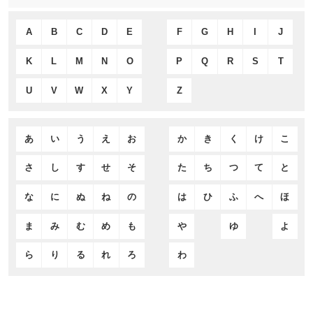
A
B
C
D
E
F
G
H
I
J
K
L
M
N
O
P
Q
R
S
T
U
V
W
X
Y
Z
あ
い
う
え
お
か
き
く
け
こ
さ
し
す
せ
そ
た
ち
つ
て
と
な
に
ぬ
ね
の
は
ひ
ふ
へ
ほ
ま
み
む
め
も
や
ゆ
よ
ら
り
る
れ
ろ
わ