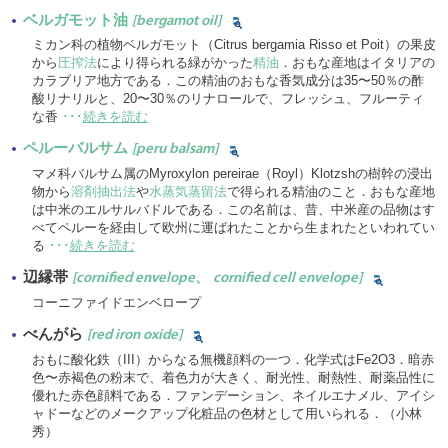
ベルガモット油
[bergamot oil]
ミカン科の植物ベルガモット（Citrus bergamia Risso et Poit）の果皮
から
圧搾法
により得られる緑がかった
精油
．おもな産地はイタリアの
カラブリア地方である．この精油のおもな香気成分は35〜50％の酢
酸リナリルと、20〜30％のリナロールで、フレッシュ、フルーティ
な香
･･･
続きを読む
ペルーバルサム
[peru balsam]
マメ科バルサム属のMyroxylon pereirae（Royl）Klotzshの樹幹の浸出
物から
溶剤抽出法
や
水蒸気蒸留法
で得られる精油のこと．おもな産地
は中米のエルサルバドルである．この名前は、昔、中米産の品物はす
べてペルーを経由して欧州に運ばれたことから生まれたといわれてい
る
･･･
続きを読む
辺縁帯
[cornified envelope、 cornified cell envelope]
コーニファイドエンベロープ
べんがら
[red iron oxide]
おもに酸化鉄（III）からなる無機顔料の一つ．化学式はFe2O3．暗赤
色〜赤褐色の粉末で、着色力が大きく、耐光性、耐熱性、耐薬品性に
優れた赤色顔料である．ファンデーション、ネイルエナメル、アイシ
ャドーなどのメークアップ化粧品の色材として用いられる．（小林
秀）