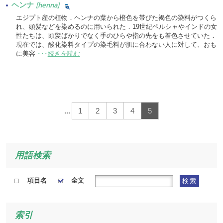
ヘンナ
[henna]
エジプト産の植物．ヘンナの葉から橙色を帯びた褐色の染料がつくら
れ、頭髪などを染めるのに用いられた．19世紀ペルシャやインドの女
性たちは、頭髪ばかりでなく手のひらや指の先をも着色させていた．
現在では、酸化染料タイプの染毛料が肌に合わない人に対して、おも
に美容
･･･
続きを読む
...
1
2
3
4
5
用語検索
項目名
全文
検索
索引