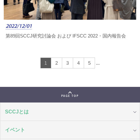
2022/12/01
第89回SCCJ研究討論会 および IFSCC 2022・国内報告会
1
2
3
4
5
...
PAGE TOP
SCCJとは
イベント