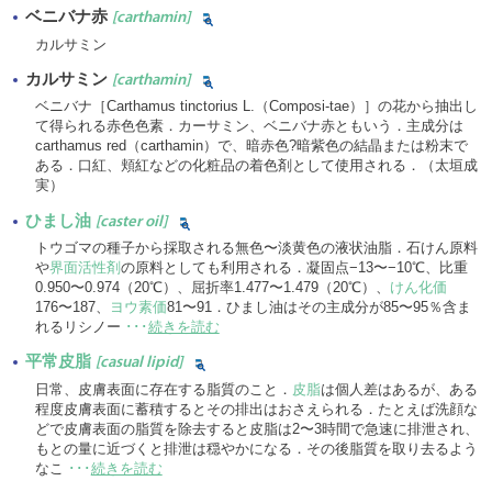
ベニバナ赤
[carthamin]
カルサミン
カルサミン
[carthamin]
ベニバナ［Carthamus tinctorius L.（Composi-tae）］の花から抽出し
て得られる赤色色素．カーサミン、ベニバナ赤ともいう．主成分は
carthamus red（carthamin）で、暗赤色?暗紫色の結晶または粉末で
ある．口紅、頬紅などの化粧品の着色剤として使用される．（太垣成
実）
ひまし油
[caster oil]
トウゴマの種子から採取される無色〜淡黄色の液状油脂．石けん原料
や
界面活性剤
の原料としても利用される．凝固点−13〜−10℃、比重
0.950〜0.974（20℃）、屈折率1.477〜1.479（20℃）、
けん化価
176〜187、
ヨウ素価
81〜91．ひまし油はその主成分が85〜95％含ま
れるリシノー
･･･
続きを読む
平常皮脂
[casual lipid]
日常、皮膚表面に存在する脂質のこと．
皮脂
は個人差はあるが、ある
程度皮膚表面に蓄積するとその排出はおさえられる．たとえば洗顔な
どで皮膚表面の脂質を除去すると皮脂は2〜3時間で急速に排泄され、
もとの量に近づくと排泄は穏やかになる．その後脂質を取り去るよう
なこ
･･･
続きを読む