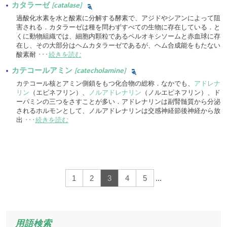
カタラーゼ
[catalase]
過酸化水素を水と酸素に分解する酵素で、アジドやシアンによって阻
害される．カタラーゼは種を問わずすべての生物に存在している．と
くに動物組織では、細胞内顆粒であるペルオキシソームと赤血球に存
在し、その大部分はヘムカタラーゼであるが、ヘム合成能をもたない
酸素耐
･･･
続きを読む
カテコールアミン
[catecholamine]
カテコール核とアミン側鎖をもつ化合物の総称．なかでも、
アドレナ
リン
（エピネフリン）、
ノルアドレナリン
（ノルエピネフリン）、ド
ーパミンの三つをさすことが多い．アドレナリンは副腎髄質から分泌
されるホルモンとして、ノルアドレナリンは交感神経節後神経から放
出
･･･
続きを読む
1
2
3
4
5
...
用語検索