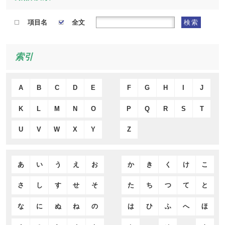
項目名
全文
検索
索引
A
B
C
D
E
F
G
H
I
J
K
L
M
N
O
P
Q
R
S
T
U
V
W
X
Y
Z
あ
い
う
え
お
か
き
く
け
こ
さ
し
す
せ
そ
た
ち
つ
て
と
な
に
ぬ
ね
の
は
ひ
ふ
へ
ほ