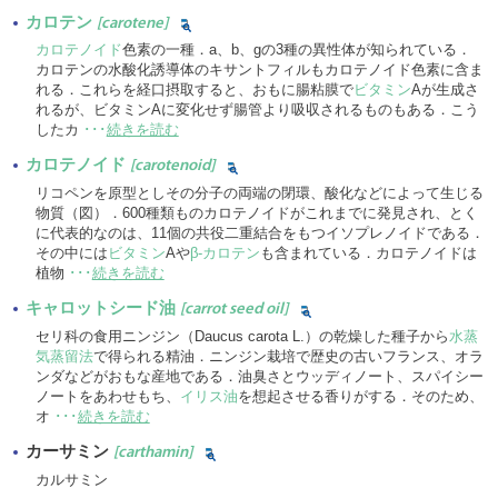
カロテン
[carotene]
カロテノイド
色素の一種．a、b、gの3種の異性体が知られている．
カロテンの水酸化誘導体のキサントフィルもカロテノイド色素に含ま
れる．これらを経口摂取すると、おもに腸粘膜で
ビタミン
Aが生成さ
れるが、ビタミンAに変化せず腸管より吸収されるものもある．こう
したカ
･･･
続きを読む
カロテノイド
[carotenoid]
リコペンを原型としその分子の両端の閉環、酸化などによって生じる
物質（図）．600種類ものカロテノイドがこれまでに発見され、とく
に代表的なのは、11個の共役二重結合をもつイソプレノイドである．
その中には
ビタミン
Aや
β-カロテン
も含まれている．カロテノイドは
植物
･･･
続きを読む
キャロットシード油
[carrot seed oil]
セリ科の食用ニンジン（Daucus carota L.）の乾燥した種子から
水蒸
気蒸留法
で得られる精油．ニンジン栽培で歴史の古いフランス、オラ
ンダなどがおもな産地である．油臭さとウッディノート、スパイシー
ノートをあわせもち、
イリス油
を想起させる香りがする．そのため、
オ
･･･
続きを読む
カーサミン
[carthamin]
カルサミン