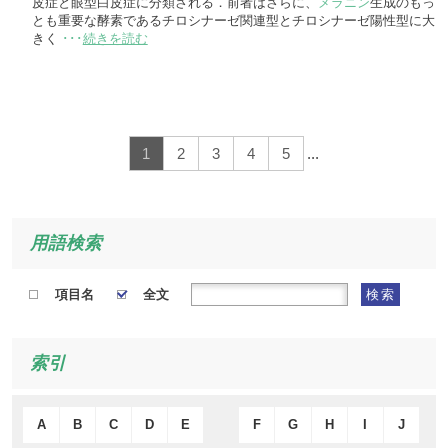
皮症と眼型白皮症に分類される．前者はさらに、
メラニン
生成のもっ
とも重要な酵素であるチロシナーゼ関連型とチロシナーゼ陽性型に大
きく
･･･
続きを読む
1
2
3
4
5
...
用語検索
項目名
全文
検索
索引
A
B
C
D
E
F
G
H
I
J