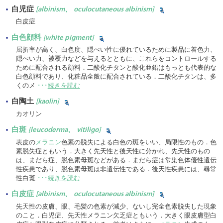
白児症
[albinism、 oculocutaneous albinism]
白皮症
白色顔料
[white pigment]
屈折率が高く、白色度、隠ぺい性に優れているために製品に着色力、
隠ぺい力、被覆力などを与えるとともに、これらをコントロールする
ために配合される顔料．二酸化チタンと酸化亜鉛はもっとも代表的な
白色顔料であり、化粧品全般に配合されている．二酸化チタンは、多
くのメ
･･･
続きを読む
白陶土
[kaolin]
カオリン
白斑
[leucoderma、 vitiligo]
表皮の
メラニン
色素の脱失による白色の斑をいい、局限性のもの．色
素脱失症ともいう．大きく先天性と後天性に分かれ、先天性のもの
は、まだら症、脱色素母斑などがある．まだら症は常染色体優性遺伝
性疾患であり、脱色素母斑は非遺伝性である．後天性疾患には、尋常
性白斑
･･･
続きを読む
白皮症
[albinism、 oculocutaneous albinism]
先天性の皮膚、眼、毛髪の色素が減少、ないし完全色素脱失した現象
のこと．白児症、先天性メラニン欠乏症ともいう．大きく眼皮膚型白