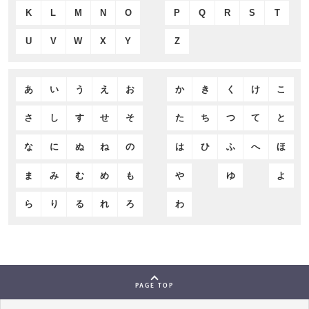
K
L
M
N
O
P
Q
R
S
T
U
V
W
X
Y
Z
あ
い
う
え
お
か
き
く
け
こ
さ
し
す
せ
そ
た
ち
つ
て
と
な
に
ぬ
ね
の
は
ひ
ふ
へ
ほ
ま
み
む
め
も
や
ゆ
よ
ら
り
る
れ
ろ
わ
PAGE TOP