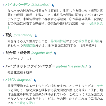
バイオバーデン
[bioburden]
なんらかの対象物に付着または存在し、生育しうる微生物（細菌と真
菌）の種類（菌種）や数のこと．化粧品の製造に関連するバイオバー
デンには、①製造環境中に存在する浮遊菌、②作業者や器具・設備な
どの表面に付着する微生物、③製品や原料の汚染菌、④
･･･
続きを読
む
配向
[orientation]
向きをそろえて整列すること．
界面活性剤
のような
親水基
と
親油基
を
あわせもつ
両親媒性
分子は、油/水界面に配向する．（鈴木敏幸）
配合禁止成分表
[negative list]
ネガティブリスト
ハイブリッドファインパウダー
[hybrid fine powder]
複合化微粒子粉体
バガス
[bagasse]
農産廃棄物であるサトウキビの搾りかすのこと．サトウキビは、
ケナ
フ
と同じく二酸化炭素を吸収する炭酸同化作用（光合成）に優れ、地
球温暖化を抑制する効果が期待されている．このように環境保護に大
きなメリットのあるサトウキビは、その搾りかすがこれまで工場のエ
ネル
･･･
続きを読む