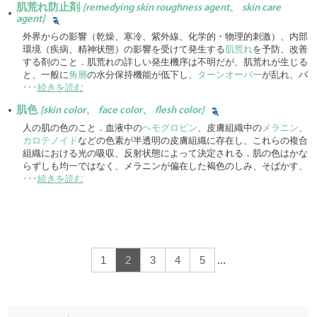
肌荒れ防止剤
[remedying skin roughness agent、 skin care
agent]
外界からの影響（乾燥、寒冷、紫外線、化学的・物理的刺激）、内部
環境（疾病、精神状態）の影響を受けて発生する
肌荒れ
を予防、改善
する剤のこと．肌荒れの詳しい発生機序は不明だが、肌荒れが生じる
と、一般に
角層
の水分保持機能が低下し、
ターンオーバー
が乱れ、バ
･･･
続きを読む
肌色
[skin color、 face color、 flesh color]
人の肌の色のこと．血液中の
ヘモグロビン
、皮膚組織中の
メラニン
、
カロテノイド
などの色素が半透明の皮膚組織に存在し、これらの複合
組織における光の吸収、反射状態によって決定される．肌の色はかな
らずしも均一ではなく、メラニンが偏在した褐色のしみ、そばかす、
･･･
続きを読む
1
2
3
4
5
...