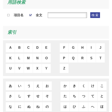
用語検索
項目名
全文
検索
索引
A
B
C
D
E
F
G
H
I
J
K
L
M
N
O
P
Q
R
S
T
U
V
W
X
Y
Z
あ
い
う
え
お
か
き
く
け
こ
さ
し
す
せ
そ
た
ち
つ
て
と
な
に
ぬ
ね
の
は
ひ
ふ
へ
ほ