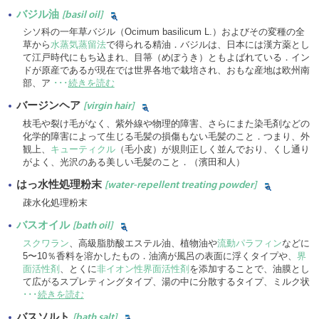
バジル油
[basil oil]
シソ科の一年草バジル（Ocimum basilicum L.）およびその変種の全
草から
水蒸気蒸留法
で得られる精油．バジルは、日本には漢方薬とし
て江戸時代にもち込まれ、目箒（めぼうき）ともよばれている．イン
ドが原産であるが現在では世界各地で栽培され、おもな産地は欧州南
部、ア
･･･
続きを読む
バージンヘア
[virgin hair]
枝毛や裂け毛がなく、紫外線や物理的障害、さらにまた染毛剤などの
化学的障害によって生じる毛髪の損傷もない毛髪のこと．つまり、外
観上、
キューティクル
（毛小皮）が規則正しく並んでおり、くし通り
がよく、光沢のある美しい毛髪のこと．（濱田和人）
はっ水性処理粉末
[water-repellent treating powder]
疎水化処理粉末
バスオイル
[bath oil]
スクワラン
、高級脂肪酸エステル油、植物油や
流動パラフィン
などに
5〜10％香料を溶かしたもの．油滴が風呂の表面に浮くタイプや、
界
面活性剤
、とくに
非イオン性界面活性剤
を添加することで、油膜とし
て広がるスプレティングタイプ、湯の中に分散するタイプ、ミルク状
･･･
続きを読む
バスソルト
[bath salt]