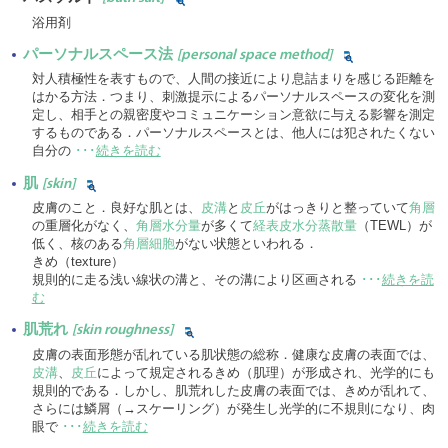
浴用剤
パーソナルスペース法
[personal space method]
対人積極性を表すもので、人間の接近により息詰まりを感じる距離を
はかる方法．つまり、刺激提示によるパーソナルスペースの変化を測
定し、相手との親密度やコミュニケーション意欲に与える影響を測定
するものである．パーソナルスペースとは、他人には犯されたくない
自分の
･･･
続きを読む
肌
[skin]
皮膚のこと．良好な肌とは、
皮溝
と
皮丘
がはっきりと整っていて
角層
の重層化がなく、
角層水分量
が多くて
経表皮水分蒸散量
（TEWL）が
低く、核のある
角層細胞
がない状態といわれる．
きめ（texture）
規則的に走る浅い線状の溝と、その溝により区画される
･･･
続きを読
む
肌荒れ
[skin roughness]
皮膚の表面形態が乱れている肌状態の総称．健康な皮膚の表面では、
皮溝
、
皮丘
によって規定されるきめ（肌理）が形成され、光学的にも
規則的である．しかし、肌荒れした皮膚の表面では、きめが乱れて、
さらには鱗屑（→スケーリング）が発生し光学的に不規則になり、肉
眼で
･･･
続きを読む