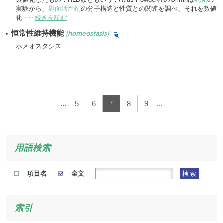
実験から、
界面活性剤
の分子構造と性質との関連を調べ、それを数値
化
･･･
続きを読む
恒常性維持機能
[homeostasis]
ホメオスタシス
...
5
6
7
8
9
...
用語検索
項目名
全文
検索
索引