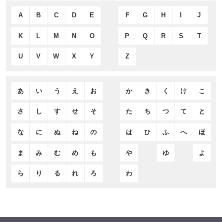
A
B
C
D
E
F
G
H
I
J
K
L
M
N
O
P
Q
R
S
T
U
V
W
X
Y
Z
あ
い
う
え
お
か
き
く
け
こ
さ
し
す
せ
そ
た
ち
つ
て
と
な
に
ぬ
ね
の
は
ひ
ふ
へ
ほ
ま
み
む
め
も
や
ゆ
よ
ら
り
る
れ
ろ
わ