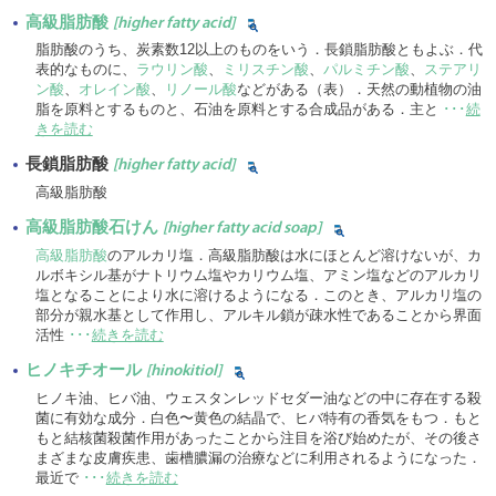
高級脂肪酸
[higher fatty acid]
脂肪酸のうち、炭素数12以上のものをいう．長鎖脂肪酸ともよぶ．代
表的なものに、
ラウリン酸
、
ミリスチン酸
、
パルミチン酸
、
ステアリ
ン酸
、
オレイン酸
、
リノール酸
などがある（表）．天然の動植物の油
脂を原料とするものと、石油を原料とする合成品がある．主と
･･･
続
きを読む
長鎖脂肪酸
[higher fatty acid]
高級脂肪酸
高級脂肪酸石けん
[higher fatty acid soap]
高級脂肪酸
のアルカリ塩．高級脂肪酸は水にほとんど溶けないが、カ
ルボキシル基がナトリウム塩やカリウム塩、アミン塩などのアルカリ
塩となることにより水に溶けるようになる．このとき、アルカリ塩の
部分が親水基として作用し、アルキル鎖が疎水性であることから界面
活性
･･･
続きを読む
ヒノキチオール
[hinokitiol]
ヒノキ油、ヒバ油、ウェスタンレッドセダー油などの中に存在する殺
菌に有効な成分．白色〜黄色の結晶で、ヒバ特有の香気をもつ．もと
もと結核菌殺菌作用があったことから注目を浴び始めたが、その後さ
まざまな皮膚疾患、歯槽膿漏の治療などに利用されるようになった．
最近で
･･･
続きを読む