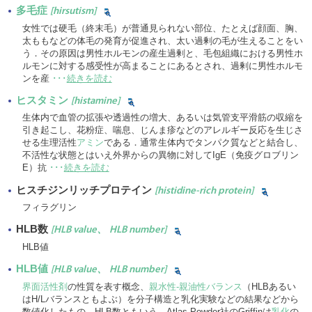
多毛症
[hirsutism]
女性では硬毛（終末毛）が普通見られない部位、たとえば顔面、胸、
太ももなどの体毛の発育が促進され、太い過剰の毛が生えることをい
う．その原因は男性ホルモンの産生過剰と、毛包組織における男性ホ
ルモンに対する感受性が高まることにあるとされ、過剰に男性ホルモ
ンを産
･･･
続きを読む
ヒスタミン
[histamine]
生体内で血管の拡張や透過性の増大、あるいは気管支平滑筋の収縮を
引き起こし、花粉症、喘息、じんま疹などのアレルギー反応を生じさ
せる生理活性
アミン
である．通常生体内でタンパク質などと結合し、
不活性な状態とはいえ外界からの異物に対してIgE（免疫グロブリン
E）抗
･･･
続きを読む
ヒスチジンリッチプロテイン
[histidine-rich protein]
フィラグリン
HLB数
[HLB value、 HLB number]
HLB値
HLB値
[HLB value、 HLB number]
界面活性剤
の性質を表す概念、
親水性-親油性バランス
（HLBあるい
はH/Lバランスともよぶ）を分子構造と乳化実験などの結果などから
数値化したもの．HLB数ともいう．Atlas Powder社のGriffinは
乳化
の