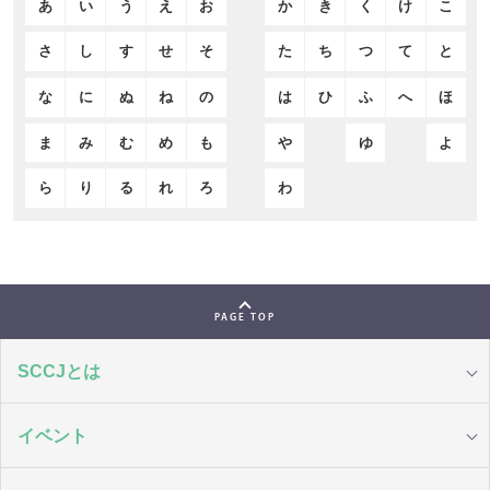
あ
い
う
え
お
か
き
く
け
こ
さ
し
す
せ
そ
た
ち
つ
て
と
な
に
ぬ
ね
の
は
ひ
ふ
へ
ほ
ま
み
む
め
も
や
ゆ
よ
ら
り
る
れ
ろ
わ
PAGE TOP
SCCJとは
イベント