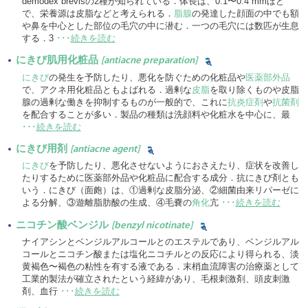
demodex brevisの2種が知られている．体長は、0.1〜0.4 mmほど
で、栄養源は皮脂などと考えられる．
脂腺
の発達した顔面の中でも額
や鼻を中心とした部位の毛穴の中に潜む．一つの毛穴には数匹が生息
する．3
･･･
続きを読む
にきび肌用化粧品
[antiacne preparation]
にきび
の発生を予防したり、悪化を防ぐための化粧品や
医薬部外品
で、アクネ用化粧品ともよばれる．過剰な
皮脂
を取り除くものや皮脂
腺の過剰な働きを抑制するものが一般的で、これに
抗炎症剤
や
抗菌剤
を配合することが多い．製品の種類は洗顔料や化粧水を中心に、最
･･･
続きを読む
にきび用剤
[antiacne agent]
にきび
を予防したり、悪化させないようにおさえたり、症状を改善し
たりするために医薬部外品や化粧品に配合する成分．抗にきび剤とも
いう．にきび（面皰）は、①過剰な皮脂分泌、②細菌由来リパーゼに
よる分解、③遊離脂肪酸の生成、④毛嚢の
角化
亢
･･･
続きを読む
ニコチン酸ベンジル
[benzyl nicotinate]
ナイアシンとベンジルアルコールとのエステルであり、ベンジルアル
コールとニコチン酸または塩化ニコチルとの反応により得られる、淡
黄褐色〜褐色の粘性を有する液である．末梢血流障害の治療薬として
工業的製法が確立されたという経緯があり、毛根刺激剤、頭皮刺激
剤、血行
･･･
続きを読む