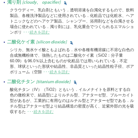
濁り剤
[cloudy、 opacifier]
クラウディー、乳白剤ともいう．透明溶液を白濁化するもので、飲料
製品、各種洗浄製品などに使用されている．化粧品では化粧水、ヘア
トニックなどのヘアケア製品、シャンプー、浴用剤などを白濁させる
場合に使われている．濁り剤には、乳化重合でつくられるエマルショ
ンポリ
･･･
続きを読む
二酸化ケイ素
[silicon dioxide]
シリカ、無水ケイ酸ともよばれる．水や各種有機溶媒に不溶な白色の
合成無機粉体で、強熱したものは二酸化ケイ素（SiO2：分子量
60.09）を96.0％以上含むものが化粧品では用いられている．不定
形、球状といった形状や結晶性、非晶質といった結晶性粒子径、ポア
ボリューム（空隙
･･･
続きを読む
二酸化チタン
[titanium dioxide]
酸化チタン（IV）（TiO2）ともいう．イルメナイトを原料とする白
色の微粉末で、結晶型によりルチル型、アナターゼ型、ブルーカイト
型があるが、工業的に有用なのはルチル型とアナターゼ型である．ル
チル型はアナターゼ型より結晶構造の密度が高く、近紫外部の光を吸
収するた
･･･
続きを読む