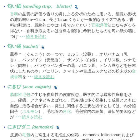
匂い紙
[smelling strip、 blotter]
香料
の品質の評価や香りの鼻による分析のために用いる、細長い形状
の濾紙幅0.5〜1 cm、長さ15 cmくらいが一般的なサイズである．香
料の判定は、最終的にやはり鼻でかぐという
官能評価
法にならざるを
得ない．香料原液あるいは香料を溶剤に希釈したものを匂い紙の端に
つけ
･･･
続きを読む
匂い袋
[sachet]
薫香＊（くんこう）の一つで、ミルラ（没薬）、オリバナム（乳
香）、ベンゾイン（安息香）、サンダル（白檀）、イリス根、シナモ
ン（肉桂）、バラやラベンダーの花、バニラ豆、トンカ豆などを粉末
状にしたものや、バニリン、クマリンや合成ムスクなどの粉末状の
合
成香料
を
･･･
続きを読む
にきび
[acne vulgaris]
脂腺性毛包
に生じる炎症性の皮膚疾患．医学的には尋常性痤瘡をさ
し、痤瘡、アクネともよばれる．思春期に多く発生して成長とともに
自然に治る場合が多い．発生に関係する主要な因子としては、内分泌
因子（
ホルモン
）、毛包管の
角化
、毛包管内の細菌、遺伝的要因など
が
･･･
続きを読む
にきびダニ
[demodex]
皮膚の
毛包
内に寄生する毛包虫の俗称．demodex folliculorumおよび